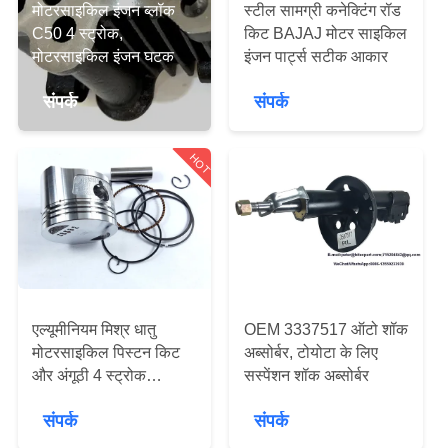
भ्रमण
मोटरसाइकिल इंजन ब्लॉक
स्टील सामग्री कनेक्टिंग रॉड
C50 4 स्ट्रोक,
किट BAJAJ मोटर साइकिल
मोटरसाइकिल इंजन घटक
इंजन पार्ट्स सटीक आकार
गुणवत्ता
संपर्क
संपर्क
नियंत्रण
HOT
एक
उद्धरण
का
अनुरोध
करें
एल्यूमीनियम मिश्र धातु
OEM 3337517 ऑटो शॉक
मोटरसाइकिल पिस्टन किट
अब्सोर्बर, टोयोटा के लिए
साइटमैप
और अंगूठी 4 स्ट्रोक
सस्पेंशन शॉक अब्सोर्बर
TMX155 ISO9001
संपर्क
संपर्क
प्रमाण पत्र
PRIVACY