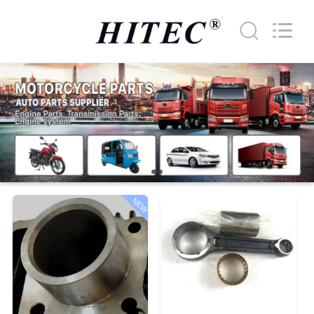
HITEC
Import
&
Export
Co.,Ltd..
All
Rights
Reserved.
घर
उत्पादों
वीडियो
NEW
हमारे
बारे
में
कारखाना