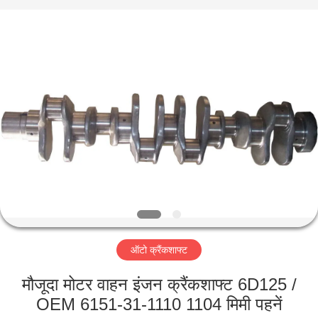
HITEC
Import
&
Export
Co.,Ltd..
All
Rights
Reserved.
घर
उत्पादों
वीडियो
हमारे
बारे
ऑटो क्रैंकशाफ्ट
में
मौजूदा मोटर वाहन इंजन क्रैंकशाफ्ट 6D125 /
कारखाना
OEM 6151-31-1110 1104 मिमी पहनें