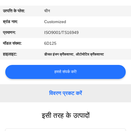
भ्रमण
उत्पत्ति के प्लेस:
चीन
गुणवत्ता
ब्रांड नाम:
Customized
नियंत्रण
प्रमाणन:
ISO9001/TS16949
मॉडल संख्या:
6D125
एक
हाइलाइट:
,
डीजल इंजन क्रैंकशाफ्ट
ऑटोमोटिव क्रैंकशाफ्ट
उद्धरण
का
हमसे संपर्क करें!
अनुरोध
करें
विवरण प्रकट करें
साइटमैप
इसी तरह के उत्पादों
PRIVACY