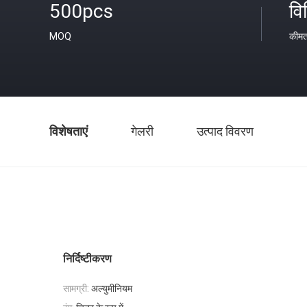
500pcs
वि
MOQ
कीम
विशेषताएं
गेलरी
उत्पाद विवरण
निर्दिष्टीकरण
सामग्री:
अल्युमीनियम