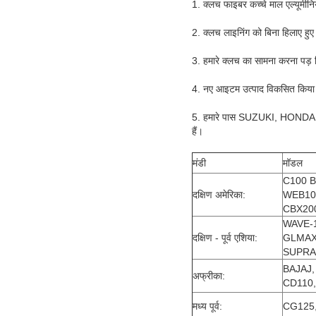
1. क्लच फाइबर कच्चे माल एल्यूमीनिय
2. क्लच लाइनिंग को बिना हिलाए हुए
3. हमारे क्लच का सामना करना पड़ 
4. नए आइटम उत्पाद विकसित किया 
5. हमारे पास SUZUKI, HONDA
हैं।
मंडी
मॉडल
C100 B
दक्षिण अमेरिका:
WEB100
CBX200
WAVE-1
दक्षिण - पूर्व एशिया:
GLMAX-
SUPRA,
BAJAJ,
अफ्रीका:
CD110,
मध्य पूर्व:
CG125,