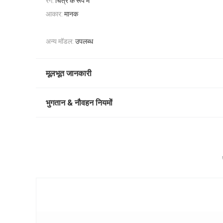
रंग:
चित्र के रूप में
आकार:
मानक
अन्य मॉडल:
उपलब्ध
मूलभूत जानकारी
भुगतान & नौवहन नियमों