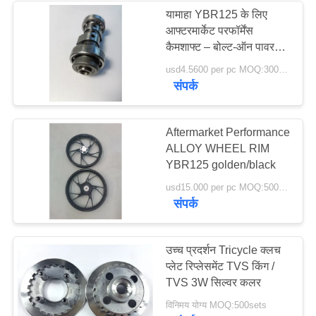
यामाहा YBR125 के लिए
आफ्टरमार्केट परफॉर्मेंस
कैमशाफ्ट – बोल्ट-ऑन पावर
और टॉर्क बूस्ट
usd4.5600 per pc MOQ:300pcs
संपर्क
Aftermarket Performance
ALLOY WHEEL RIM
YBR125 golden/black
usd15.000 per pc MOQ:500pcs
संपर्क
उच्च प्रदर्शन Tricycle क्लच
प्लेट रिप्लेसमेंट TVS किंग /
TVS 3W सिल्वर कलर
विनिमय योग्य MOQ:500sets