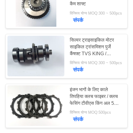
कैम शाफ्ट
POLICY
विनिमय योग्य MOQ:300 ~ 500pcs
संपर्क
सिल्वर ट्राइसाइकिल मोटर
साइकिल ट्रांसमिशन पुर्जे
कैंषफ़्ट TVS KING /
TVS160 3W
विनिमय योग्य MOQ:300 ~ 500pcs
संपर्क
इंजन भागों के लिए काले
तिपहिया क्लच फाइबर / क्लच
फेसिंग टीवीएस किंग अल 5
पीएस
विनिमय योग्य MOQ:500pcs
संपर्क