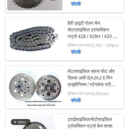
भ्रमण
संपर्क
गुणवत्ता
हैवी ड्यूटी रोलर चेन
मोटरसाइकिल ट्रांसमिशन
नियंत्रण
पार्ट्स 428 / 428H / 420 /
520H प्रकार
विनिमय योग्य MOQ:300 ~ 500pcs
एक
संपर्क
उद्धरण
का
मोटरसाइकिल क्लच प्लेट और
डिस्क असी BAJAJ 6 पिन
अनुरोध
एल्यूमीनियम / स्टेनलेस स्टील
करें
सामग्री
विनिमय योग्य MOQ:500sets
संपर्क
साइटमैप
ट्राईसाइकिल/मोटोसाइकिल
PRIVACY
ट्रांसमिशन पार्ट्स कैम शाफ्ट