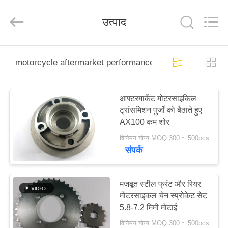
HITEC
Import
&
उत्पाद
Export
Co.,Ltd..
All
Rights
Reserved.
घर
motorcycle aftermarket performance parts
उत्पादों
आफ्टरमार्केट मोटरसाइकिल
ट्रांसमिशन पुर्जों को बैठाते हुए
वीडियो
AX100 कम शोर
विनिमय योग्य MOQ:300 ~ 500pcs
हमारे
संपर्क
बारे
में
मजबूत स्टील फ्रंट और रियर
मोटरसाइकल चेन स्प्रोकेट सेट
5.8-7.2 मिमी मोटाई
कारखाना
विनिमय योग्य MOQ:300 ~ 500pcs