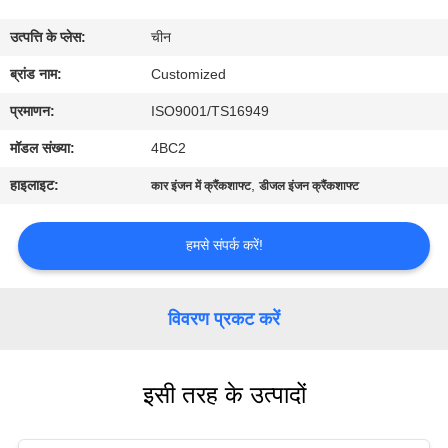
भ्रमण
उत्पत्ति के प्लेस:
चीन
गुणवत्ता
ब्रांड नाम:
Customized
नियंत्रण
प्रमाणन:
ISO9001/TS16949
मॉडल संख्या:
4BC2
एक
हाइलाइट:
,
कार इंजन में क्रैंकशाफ्ट
डीजल इंजन क्रैंकशाफ्ट
उद्धरण
का
हमसे संपर्क करें!
अनुरोध
करें
विवरण प्रकट करें
साइटमैप
इसी तरह के उत्पादों
PRIVACY