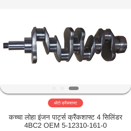
HITEC
Import
&
Export
Co.,Ltd..
All
Rights
Reserved.
घर
उत्पादों
वीडियो
हमारे
बारे
ऑटो क्रैंकशाफ्ट
में
कच्चा लोहा इंजन पार्ट्स क्रैंकशाफ्ट 4 सिलिंडर
कारखाना
4BC2 OEM 5-12310-161-0