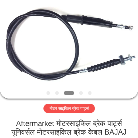
HITEC
Import
&
Export
Co.,Ltd..
All
Rights
Reserved.
घर
उत्पादों
वीडियो
हमारे
बारे
मोटर साइकिल ब्रेक पार्ट्स
में
Aftermarket मोटरसाइकिल ब्रेक पार्ट्स
कारखाना
यूनिवर्सल मोटरसाइकिल ब्रेक केबल BAJAJ