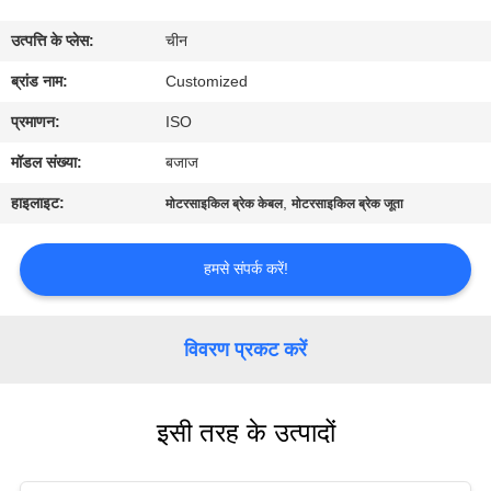
भ्रमण
उत्पत्ति के प्लेस:
चीन
गुणवत्ता
ब्रांड नाम:
Customized
नियंत्रण
प्रमाणन:
ISO
मॉडल संख्या:
बजाज
एक
हाइलाइट:
,
मोटरसाइकिल ब्रेक केबल
मोटरसाइकिल ब्रेक जूता
उद्धरण
का
हमसे संपर्क करें!
अनुरोध
करें
विवरण प्रकट करें
साइटमैप
इसी तरह के उत्पादों
PRIVACY