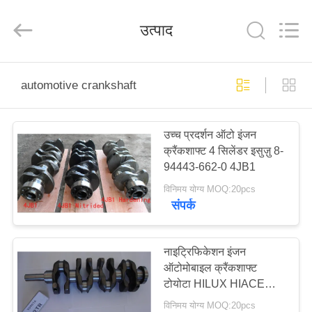
HITEC
Import
&
उत्पाद
Export
Co.,Ltd..
All
Rights
Reserved.
घर
automotive crankshaft
उत्पादों
उच्च प्रदर्शन ऑटो इंजन
क्रैंकशाफ्ट 4 सिलेंडर इसुज़ु 8-
वीडियो
94443-662-0 4JB1
विनिमय योग्य MOQ:20pcs
हमारे
संपर्क
बारे
में
नाइट्रिफिकेशन इंजन
ऑटोमोबाइल क्रैंकशाफ्ट
टोयोटा HILUX HIACE
कारखाना
2TR
विनिमय योग्य MOQ:20pcs