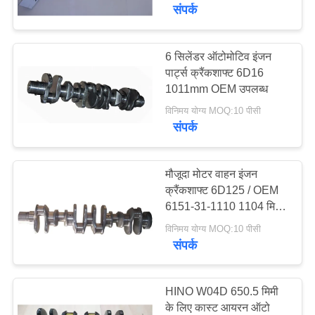
भ्रमण
संपर्क
गुणवत्ता
6 सिलेंडर ऑटोमोटिव इंजन
पार्ट्स क्रैंकशाफ्ट 6D16
नियंत्रण
1011mm OEM उपलब्ध
विनिमय योग्य MOQ:10 पीसी
एक
संपर्क
उद्धरण
का
मौजूदा मोटर वाहन इंजन
क्रैंकशाफ्ट 6D125 / OEM
अनुरोध
6151-31-1110 1104 मिमी
करें
पहनें
विनिमय योग्य MOQ:10 पीसी
संपर्क
साइटमैप
HINO W04D 650.5 मिमी
PRIVACY
के लिए कास्ट आयरन ऑटो