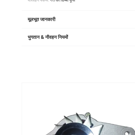
परिवहन पैकेज:
गत्ते का डिब्बा फूस
मूलभूत जानकारी
भुगतान & नौवहन नियमों