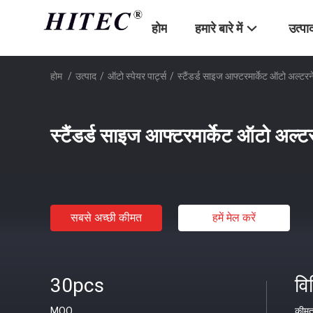
होम
हमारे बारे में
उत्पा
होम
/
उत्पाद
/
ऑटो स्पेयर पार्ट्स
/
स्टैंडर्ड साइज आफ्टरमार्केट ऑटो अल
स्टैंडर्ड साइज आफ्टरमार्केट ऑटो 
सबसे अच्छी कीमत
हमें मेल करें
30pcs
वि
MOQ
कीम