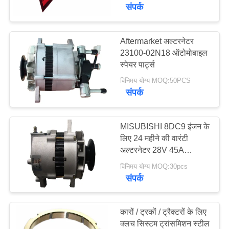
भ्रमण
संपर्क
गुणवत्ता
Aftermarket अल्टरनेटर
23100-02N18 ऑटोमोबाइल
नियंत्रण
स्पेयर पार्ट्स
विनिमय योग्य MOQ:50PCS
एक
संपर्क
उद्धरण
का
MISUBISHI 8DC9 इंजन के
लिए 24 महीने की वारंटी
अनुरोध
अल्टरनेटर 28V 45A
करें
आफ्टरमार्केट कार जेनरेटर
विनिमय योग्य MOQ:30pcs
संपर्क
साइटमैप
कारों / ट्रकों / ट्रैक्टरों के लिए
PRIVACY
क्लच सिस्टम ट्रांसमिशन स्टील