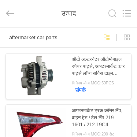
HITEC
Import
&
उत्पाद
Export
Co.,Ltd..
All
Rights
Reserved.
घर
aftermarket car parts
उत्पादों
ऑटो अल्टरनेटर ऑटोमोबाइल
स्पेयर पार्ट्स, आफ्टरमार्केट कार
वीडियो
पार्ट्स लॉन्ग सर्विस टाइम
31100-P01-G01
विनिमय योग्य MOQ:50PCS
हमारे
संपर्क
बारे
में
आफ्टरमार्केट ट्रक कॉर्नर लैंप,
वाहन हेड / टेल लैंप 219-
1601 / 212-19C4
कारखाना
विनिमय योग्य MOQ:200 सेट