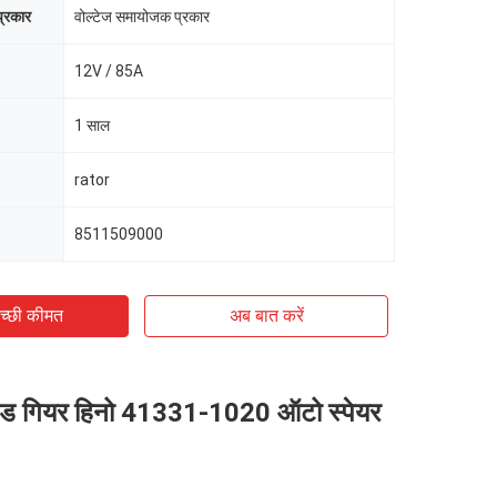
प्रकार
वोल्टेज समायोजक प्रकार
12V / 85A
1 साल
rator
8511509000
च्छी कीमत
अब बात करें
इड गियर हिनो 41331-1020 ऑटो स्पेयर