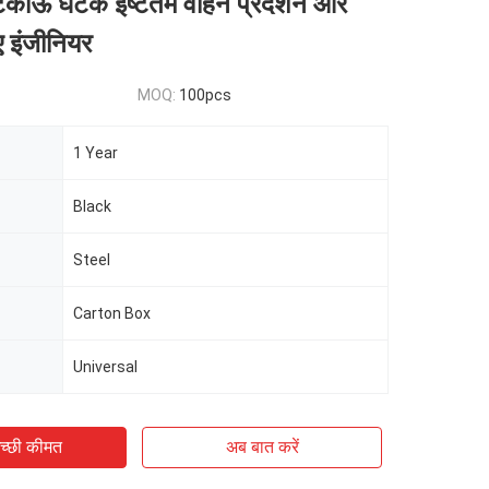
टिकाऊ घटक इष्टतम वाहन प्रदर्शन और
िए इंजीनियर
MOQ:
100pcs
1 Year
Black
Steel
Carton Box
Universal
च्छी कीमत
अब बात करें