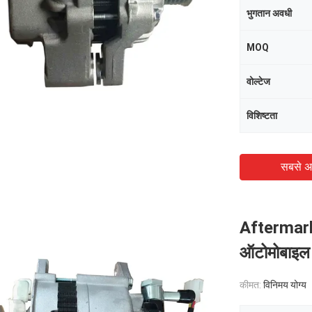
भुगतान अवधी
MOQ
वोल्टेज
विशिष्टता
सबसे अ
Aftermar
ऑटोमोबाइल स्
कीमत:
विनिमय योग्य