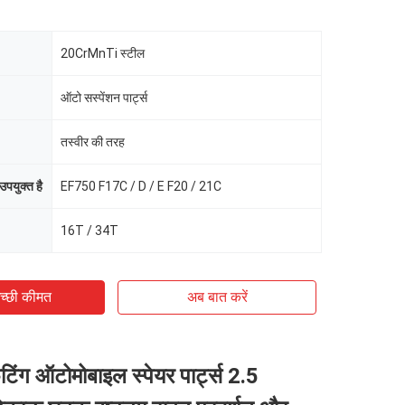
20CrMnTi स्टील
ऑटो सस्पेंशन पार्ट्स
तस्वीर की तरह
पयुक्त है
EF750 F17C / D / E F20 / 21C
16T / 34T
च्छी कीमत
अब बात करें
टिंग ऑटोमोबाइल स्पेयर पार्ट्स 2.5