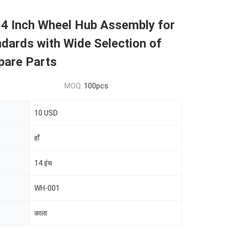
4 Inch Wheel Hub Assembly for
dards with Wide Selection of
pare Parts
MOQ:
100pcs
10 USD
हाँ
14 इंच
WH-001
काला