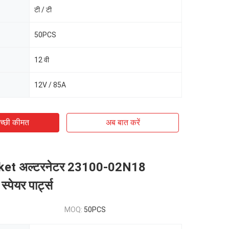
टी / टी
50PCS
12 वी
12V / 85A
च्छी कीमत
अब बात करें
ket अल्टरनेटर 23100-02N18
पेयर पार्ट्स
MOQ:
50PCS