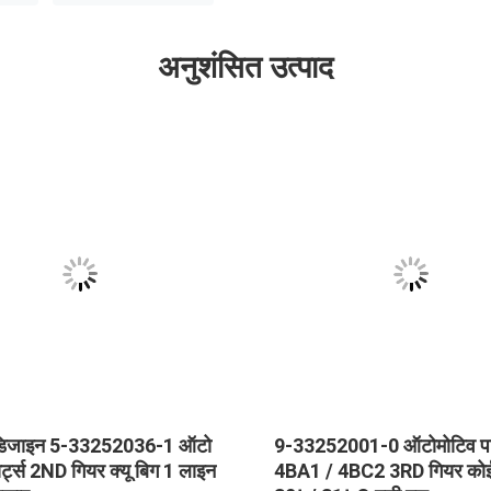
अनुशंसित उत्पाद
िजाइन 5-33252036-1 ऑटो
9-33252001-0 ऑटोमोटिव पार
ार्ट्स 2ND गियर क्यू बिग 1 लाइन
4BA1 / 4BC2 3RD गियर कोई