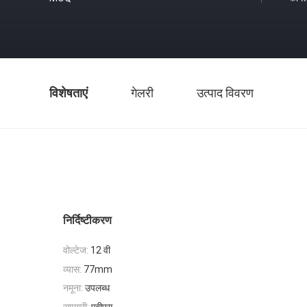
विशेषताएं
गेलरी
उत्पाद विवरण
निर्दिष्टीकरण
वोल्टेज:
12 वी
व्यास:
77mm
नमूना:
उपलब्ध