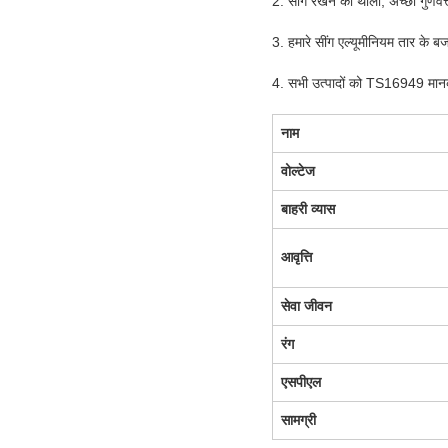
2. सींग रखने की थाली, अच्छी गुणवत्त
3. हमारे सींग एल्यूमीनियम तार के बज
4. सभी उत्पादों को TS16949 मानक
नाम
वोल्टेज
बाहरी व्यास
आवृत्ति
सेवा जीवन
रंग
एसपीएल
सामग्री