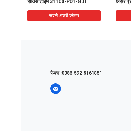
सर्विस टाइम 31100-P01-G01
असर प्
सबसे अच्छी कीमत
फैक्स :
0086-592-5161851