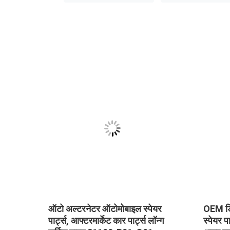
नसी
ऑटो अल्टरनेटर ऑटोमोबाइल स्पेयर
OEM ड
नेटर
पार्ट्स, आफ्टरमार्केट कार पार्ट्स लॉन्ग
स्पेयर प