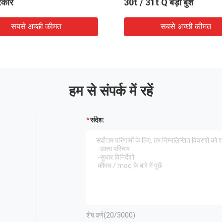
रकार
30t / 31t Q बड़ी बुश
सबसे अच्छी कीमत
सबसे अच्छी कीमत
हम से संपर्क में रहें
संदेश:
शेष वर्ण(
20
/3000)