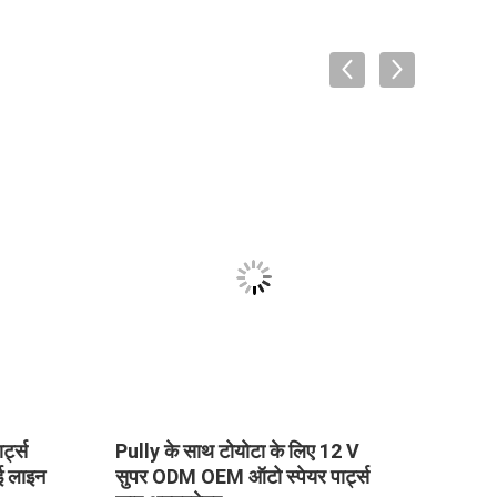
्ट्स
Pully के साथ टोयोटा के लिए 12 V
हुंडई 
 लाइन
सुपर ODM OEM ऑटो स्पेयर पार्ट्स
पंप ईं