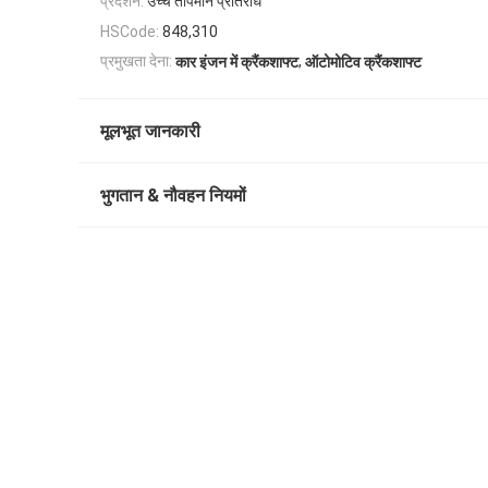
प्रदर्शन:
उच्च तापमान प्रतिरोध
HSCode:
848,310
,
प्रमुखता देना:
कार इंजन में क्रैंकशाफ्ट
ऑटोमोटिव क्रैंकशाफ्ट
मूलभूत जानकारी
भुगतान & नौवहन नियमों