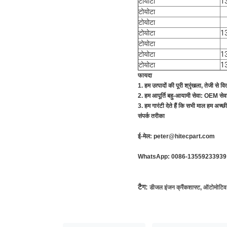
टोयोटा
1
टोयोटा
टोयोटा
टोयोटा
1
टोयोटा
टोयोटा
1
टोयोटा
1
फायदा
1. हम उत्पादों की पूरी श्रृंखला, तेजी से 
2. हम आपूर्ति बहु-आयामी सेवा: OEM से
3. हम गारंटी देते हैं कि सभी माल हम अच्छी 
संपर्क तरीका
ई-मेल: peter@hitecpart.com
WhatsApp: 0086-13559233939
टैग:
डीजल इंजन क्रैंकशाफ्ट
,
ऑटोमोटिव 