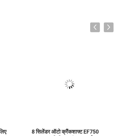
लिए
8 सिलेंडर ऑटो क्रैंकशाफ्ट EF750
टोयोट