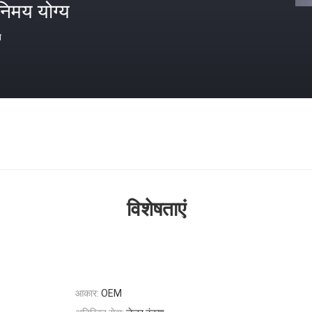
निमय योग्य
त
विशेषताएं
आकार:
OEM