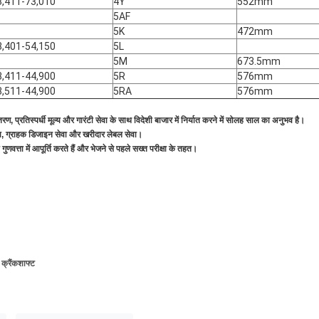
3,411-73,010
4Y
552mm
5AF
5K
472mm
3,401-54,150
5L
5M
673.5mm
3,411-44,900
5R
576mm
3,511-44,900
5RA
576mm
वितरण, प्रतिस्पर्धी मूल्य और गारंटी सेवा के साथ विदेशी बाजार में निर्यात करने में सोलह साल का अनुभव है।
वा, ग्राहक डिजाइन सेवा और खरीदार लेबल सेवा।
गुणवत्ता में आपूर्ति करते हैं और भेजने से पहले सख्त परीक्षा के तहत।
क्रैंकशाफ्ट