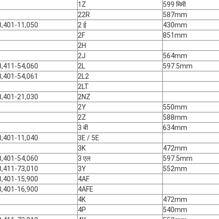
1Z
599 मिमी
22R
587mm
3,401-11,050
2 ई
430mm
2F
851mm
2H
2J
564mm
3,411-54,060
2L
597.5mm
3,401-54,061
2L2
2LT
3,401-21,030
2NZ
2Y
550mm
2Z
588mm
3 बी
634mm
3,401-11,040
3E / 5E
3K
472mm
3,401-54,060
3 एल
597.5mm
3,411-73,010
3Y
552mm
3,401-15,900
4AF
3,401-16,900
4AFE
4K
472mm
4P
540mm