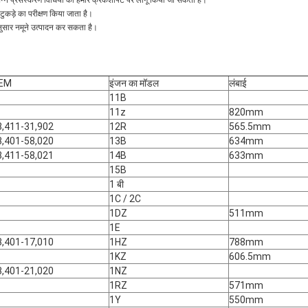
क टुकड़े का परीक्षण किया जाता है।
नुसार नमूने उत्पादन कर सकता है।
EM
इंजन का मॉडल
लंबाई
11B
11z
820mm
3,411-31,902
12R
565.5mm
3,401-58,020
13B
634mm
3,411-58,021
14B
633mm
15B
1 बी
1C / 2C
1DZ
511mm
1E
3,401-17,010
1HZ
788mm
1KZ
606.5mm
3,401-21,020
1NZ
1RZ
571mm
1Y
550mm