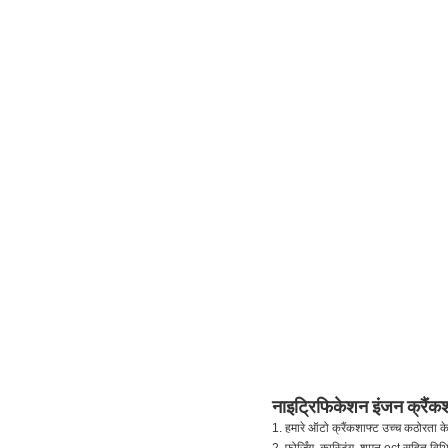
नाइट्रिफिकेशन इंजन क्रै
1. हमारे ऑटो क्रैंकशाफ्ट उच्च कठोरता 
2. फोर्जिंग, कास्टिंग, शमन ect सहित विभ