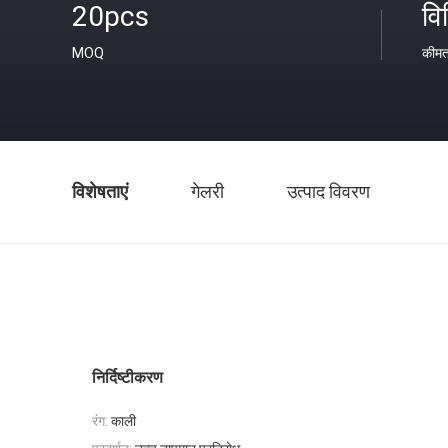
20pcs
वि
MOQ
कीम
विशेषताएं
गेलरी
उत्पाद विवरण
निर्दिष्टीकरण
रंग:
काली