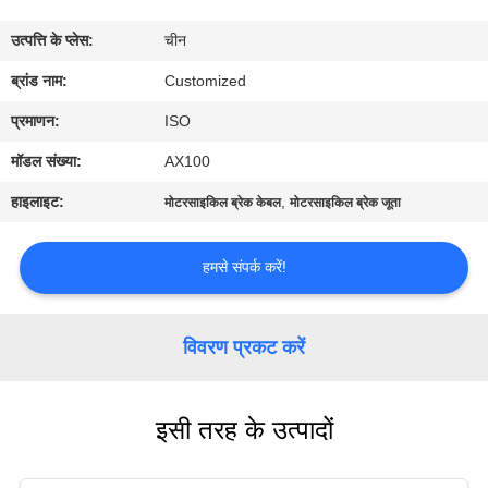
भ्रमण
उत्पत्ति के प्लेस:
चीन
गुणवत्ता
ब्रांड नाम:
Customized
नियंत्रण
प्रमाणन:
ISO
मॉडल संख्या:
AX100
एक
हाइलाइट:
,
मोटरसाइकिल ब्रेक केबल
मोटरसाइकिल ब्रेक जूता
उद्धरण
का
हमसे संपर्क करें!
अनुरोध
करें
विवरण प्रकट करें
साइटमैप
इसी तरह के उत्पादों
PRIVACY