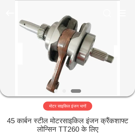
HITEC
Import
&
Export
Co.,Ltd..
All
Rights
Reserved.
घर
उत्पादों
वीडियो
हमारे
बारे
मोटर साइकिल इंजन भागों
में
45 कार्बन स्टील मोटरसाइकिल इंजन क्रैंकशाफ्ट
कारखाना
लोन्सिन TT260 के लिए