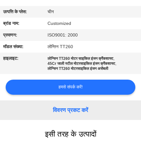
भ्रमण
उत्पत्ति के प्लेस:
चीन
गुणवत्ता
ब्रांड नाम:
Customized
नियंत्रण
प्रमाणन:
ISO9001: 2000
मॉडल संख्या:
लोन्तिन TT260
एक
हाइलाइट:
,
लोन्सिन TT260 मोटर साइकिल इंजन क्रैंकशाफ्ट
,
उद्धरण
45Cr जाली स्टील मोटरसाइकिल इंजन क्रैंकशाफ्ट
लोन्सिन TT260 मोटरसाइकिल इंजन असेंबली
का
अनुरोध
हमसे संपर्क करें!
करें
विवरण प्रकट करें
साइटमैप
इसी तरह के उत्पादों
PRIVACY