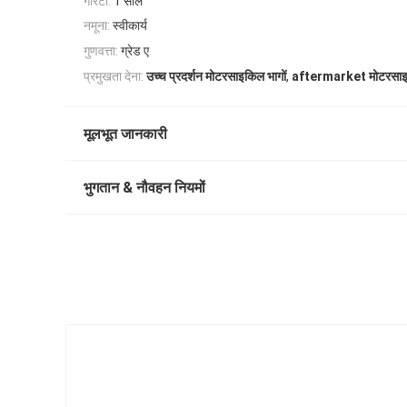
गारंटी:
1 साल
नमूना:
स्वीकार्य
गुणवत्ता:
ग्रेड ए
,
प्रमुखता देना:
उच्च प्रदर्शन मोटरसाइकिल भागों
aftermarket मोटरसाइ
मूलभूत जानकारी
भुगतान & नौवहन नियमों