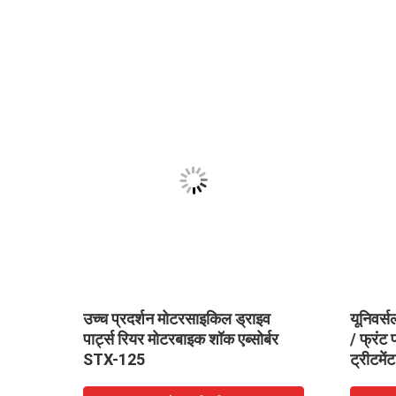
किल
उच्च प्रदर्शन मोटरसाइकिल ड्राइव
यूनिवर्
ंशन
पार्ट्स रियर मोटरबाइक शॉक एब्सोर्बर
/ फ्रंट 
STX-125
ट्रीटमेंट