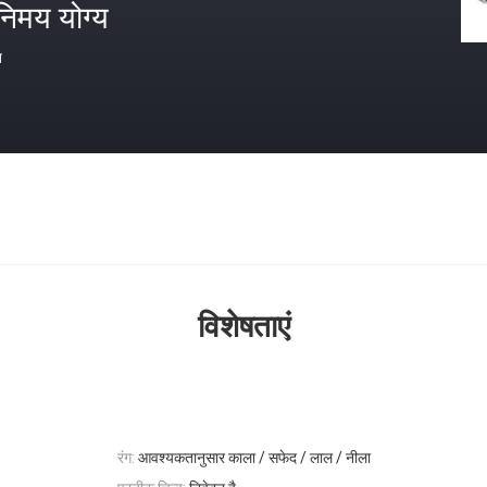
निमय योग्य
त
विशेषताएं
रंग:
आवश्यकतानुसार काला / सफेद / लाल / नीला