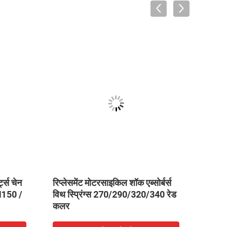
ट्स चेन
रिप्लेसमेंट मोटरसाइकिल शॉक एब्सोर्बर्स
ट्राइस
150 /
विथ स्प्रिंग्स 270/290/320/340 रेड
BAJA
कलर
ड्राइव