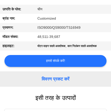
भ्रमण
उत्पत्ति के प्लेस:
चीन
गुणवत्ता
ब्रांड नाम:
Customized
नियंत्रण
प्रमाणन:
ISO9000/QS9000/TS16949
मॉडल संख्या:
48,511-39,687
एक
हाइलाइट:
,
मोटर वाहन सदमे अवशोषक
कार निलंबन सदमे अवशोषक
उद्धरण
का
हमसे संपर्क करें!
अनुरोध
करें
विवरण प्रकट करें
साइटमैप
इसी तरह के उत्पादों
PRIVACY