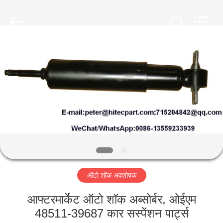
HITEC
Import
&
Export
Co.,Ltd..
All
Rights
Reserved.
घर
उत्पादों
वीडियो
हमारे
बारे
ऑटो शॉक अवशोषक
में
आफ्टरमार्केट ऑटो शॉक अब्सोर्बर, ओईएम
कारखाना
48511-39687 कार सस्पेंशन पार्ट्स