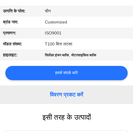
भ्रमण
उत्पत्ति के प्लेस:
चीन
गुणवत्ता
ब्रांड नाम:
Customized
नियंत्रण
प्रमाणन:
ISO9001
मॉडल संख्या:
T100 बिना लटका
एक
हाइलाइट:
,
सिलेंडर इंजन ब्लॉक
मोटरसाइकिल ब्लॉक
उद्धरण
का
हमसे संपर्क करें!
अनुरोध
करें
विवरण प्रकट करें
साइटमैप
इसी तरह के उत्पादों
PRIVACY