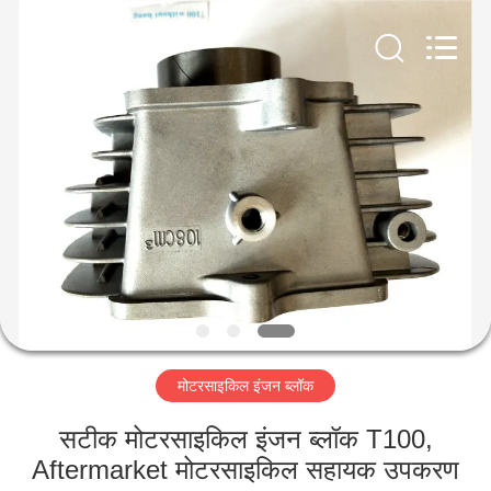
HITEC
Import
&
Export
Co.,Ltd..
All
Rights
Reserved.
घर
उत्पादों
वीडियो
हमारे
बारे
मोटरसाइकिल इंजन ब्लॉक
में
सटीक मोटरसाइकिल इंजन ब्लॉक T100,
कारखाना
Aftermarket मोटरसाइकिल सहायक उपकरण