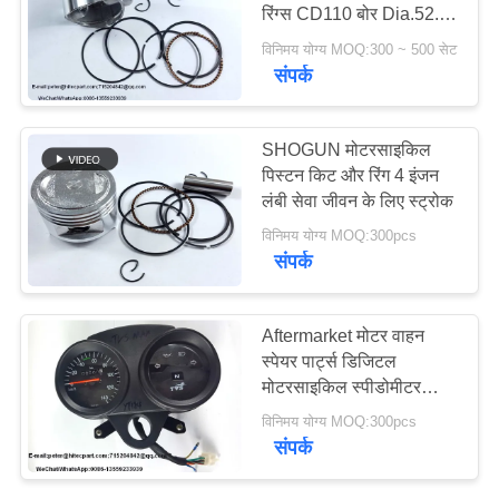
रिंग्स CD110 बोर Dia.52.4
POLICY
मिमी ऊँचाई 37 मिमी
विनिमय योग्य MOQ:300 ~ 500 सेट
संपर्क
SHOGUN मोटरसाइकिल
पिस्टन किट और रिंग 4 इंजन
लंबी सेवा जीवन के लिए स्ट्रोक
विनिमय योग्य MOQ:300pcs
संपर्क
Aftermarket मोटर वाहन
स्पेयर पार्ट्स डिजिटल
मोटरसाइकिल स्पीडोमीटर
TVS MAX
विनिमय योग्य MOQ:300pcs
संपर्क