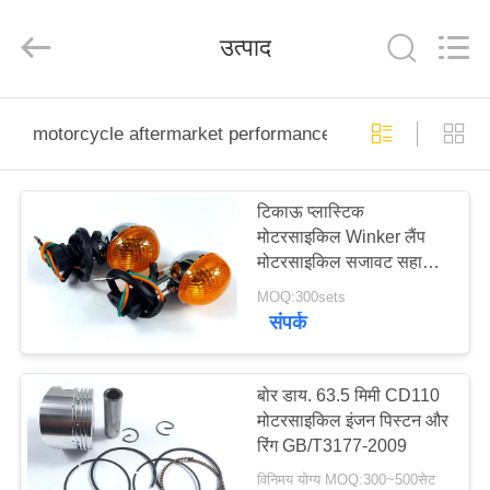
HITEC
Import
&
उत्पाद
Export
Co.,Ltd..
All
Rights
Reserved.
घर
motorcycle aftermarket performance parts
उत्पादों
टिकाऊ प्लास्टिक
मोटरसाइकिल Winker लैंप
वीडियो
मोटरसाइकिल सजावट सहायक
उपकरण
MOQ:300sets
हमारे
संपर्क
बारे
में
बोर डाय. 63.5 मिमी CD110
मोटरसाइकिल इंजन पिस्टन और
रिंग GB/T3177-2009
कारखाना
विनिमय योग्य MOQ:300~500सेट