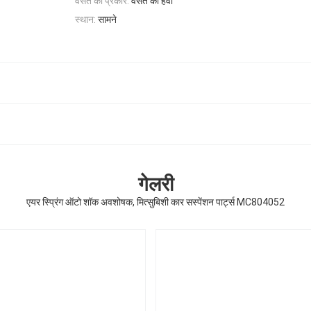
वसंत का प्रकार:
वसंत की हवा
स्थान:
सामने
गेलरी
एयर स्प्रिंग ऑटो शॉक अवशोषक, मित्सुबिशी कार सस्पेंशन पार्ट्स MC804052