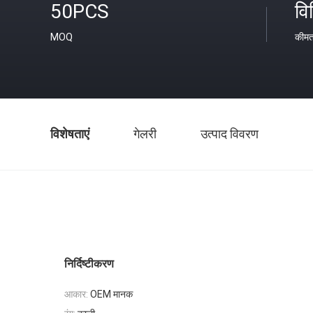
50PCS
वि
MOQ
कीम
विशेषताएं
गेलरी
उत्पाद विवरण
निर्दिष्टीकरण
आकार:
OEM मानक