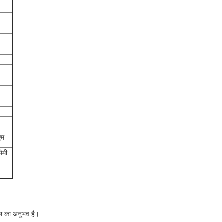
एम
िमी
 साल का अनुभव है।