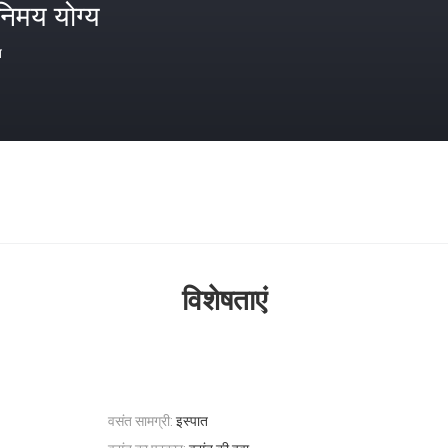
निमय योग्य
त
विशेषताएं
वसंत सामग्री:
इस्पात