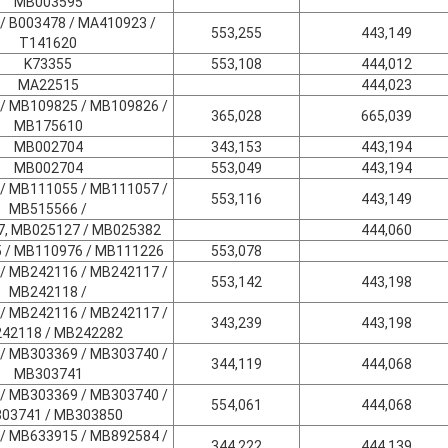
MB003595
/ B003478 / MA410923 /
553,255
443,149
T141620
K73355
553,108
444,012
MA22515
444,023
/ MB109825 / MB109826 /
365,028
665,039
MB175610
MB002704
343,153
443,194
MB002704
553,049
443,194
/ MB111055 / MB111057 /
553,116
443,149
MB515566 /
, MB025127 / MB025382
444,060
 / MB110976 / MB111226
553,078
/ MB242116 / MB242117 /
553,142
443,198
MB242118 /
/ MB242116 / MB242117 /
343,239
443,198
42118 / MB242282
/ MB303369 / MB303740 /
344,119
444,068
MB303741
/ MB303369 / MB303740 /
554,061
444,068
03741 / MB303850
/ MB633915 / MB892584 /
344,222
444,139