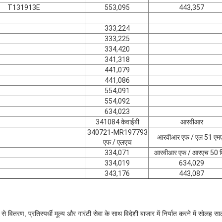
T131913E
553,095
443,357
333,224
333,225
334,420
341,318
441,079
441,086
554,091
554,092
634,023
341084 केवाईबी
आरवीआर
340721-MR197793
आरवीआर एफ / एल 51 एम
एफ / एलएच
334,071
आरवीआर एफ / आरएच 50 म
334,019
634,029
343,176
443,087
ी से वितरण, प्रतिस्पर्धी मूल्य और गारंटी सेवा के साथ विदेशी बाजार में निर्यात करने में सोलह