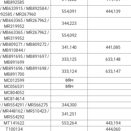
MB892585
/ MB633915 / MB892584 /
554,091
444,139
92585 / MR267960
/ MB663365 / MR267962 /
344,223
MR319952
/ MB663365 / MR267962 /
554,092
MR319952
/ MB809271 / MB809272 /
341,140
441,085
MB910844 /
/ MB891695 / MB891697 /
333,125
633,148
MB891699
/ MB891696 / MB891698 /
333,124
633,147
MB891700
MC012599
केबिन
MC056531
केबिन
MC804052
MC814614
 / MR554291 / MR566275
344,300
/ MR448162 / MR510423 /
341,251
MR554292
MT141622
553,264
443,194
T100134
444,060