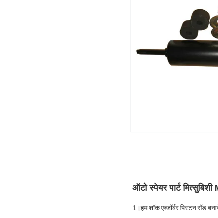
ऑटो स्पेयर पार्ट मित्सुब
1।
हम शॉक एब्जॉर्बर पिस्टन रॉड बना