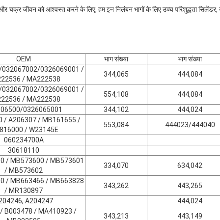
और चक्र जीवन को आश्वस्त करने के लिए, हम इन निलंबन भागों के लिए उच्च परिशुद्धता सिलेंडर, उ
OEM
भाग संख्या
भाग संख्या
/032067002/0326069001 /
344,065
444,084
22536 / MA222538
/032067002/0326069001 /
554,108
444,084
22536 / MA222538
606500/0326065001
344,102
444,024
 / A206307 / MB161655 /
553,084
444023/444040
816000 / W23145E
060234700A
30618110
0 / MB573600 / MB573601
334,070
634,042
/ MB573602
0 / MB663466 / MB663828
343,262
443,265
/ MR130897
204246, A204247
444,024
/ B003478 / MA410923 /
343,213
443,149