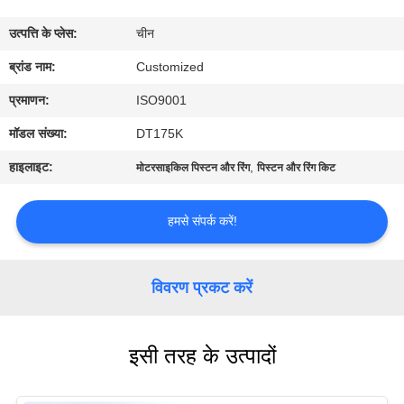
भ्रमण
उत्पत्ति के प्लेस:
चीन
गुणवत्ता
ब्रांड नाम:
Customized
नियंत्रण
प्रमाणन:
ISO9001
मॉडल संख्या:
DT175K
एक
हाइलाइट:
,
मोटरसाइकिल पिस्टन और रिंग
पिस्टन और रिंग किट
उद्धरण
का
हमसे संपर्क करें!
अनुरोध
करें
विवरण प्रकट करें
साइटमैप
इसी तरह के उत्पादों
PRIVACY