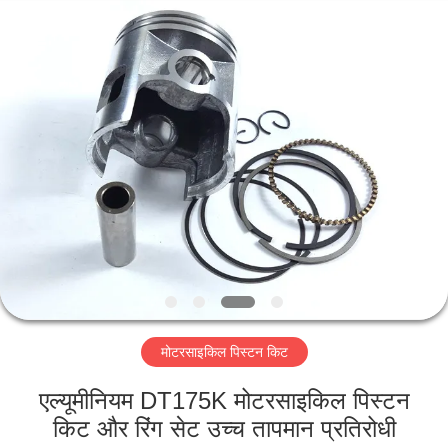
HITEC
Import
&
Export
Co.,Ltd..
All
Rights
Reserved.
घर
उत्पादों
वीडियो
हमारे
बारे
मोटरसाइकिल पिस्टन किट
में
एल्यूमीनियम DT175K मोटरसाइकिल पिस्टन
कारखाना
किट और रिंग सेट उच्च तापमान प्रतिरोधी